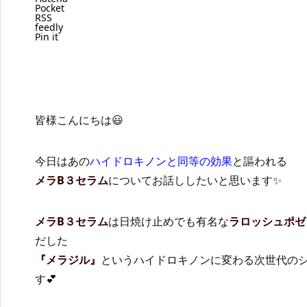
Pocket
RSS
feedly
Pin it
皆様こんにちは😃
今日はあの
ハイドロキノンと同等の効果
と謳われる
メラB３セラム
についてお話ししたいと思います✨
メラB３セラム
は日焼け止めでも有名な
ラロッシュポゼ
だした
『メラジル』
というハイドロキノンに変わる次世代の
す💕