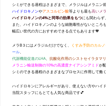
シミができる過程はさまざまで、メラジルはメラニン
ハイドロキノン
や
アスコルビン酸
等よりも最も
高いメ
ハイドロキノンの4%と同等の効果をもつ
にも関わらず
また、ハイドロキノンのような細胞毒性がないところ
幅広い世代の方におすすめできる点でもあります🧡
メラB３にはメラジルだけでなく、
くすみ予防のカルノ
ール
、
代謝機能促進のLHA
、
抗酸化作用のシストセイラタマ
メラニン輸送制御の10%の高濃度ナイアシンアミド
が
シミのできる過程のさまざまなプロセスに作用して働く
ハイドロキンにアレルギーがあり、使えない方やハイド
当院スタッフにもとても人気な商品です💕