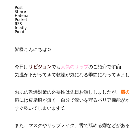
Post
Share
Hatena
Pocket
RSS
feedly
Pin it
皆様こんにちは☺️
今日は
リビジョン
でも
人気のリップ
のご紹介です🤗
気温が下がってきて乾燥が気になる季節になってきまし
お肌の乾燥対策の必要性は先日お話ししましたが、
唇
唇には皮脂腺が無く、自分で潤いを守るバリア機能が
すぐ乾いてしまいます💦
また、マスクやリップメイク、舌で舐める癖などがあ