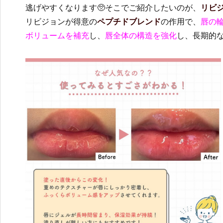
逃げやすくなります🥺そこでご紹介したいのが、
リビ
リビジョンが得意の
ペプチドブレンド
の作用で、
唇の
ボリュームを補充
し、
唇全体の構造を強化
し、長期的