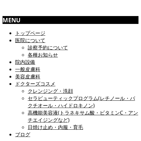
MENU
トップページ
医院について
診察予約について
各種お知らせ
院内設備
一般皮膚科
美容皮膚科
ドクターズコスメ
クレンジング・洗顔
セラピューティックプログラム(レチノール・バ
クチオール・ハイドロキノン)
高機能美容液(トラネキサム酸・ビタミンC・アン
チエイジングなど)
日焼け止め・内服・育毛
ブログ