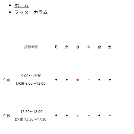
ホーム
フッターカラム
診療時間
月
火
水
木
金
土
9:00〜12:30
午前
⚫︎
⚫︎
★
−
⚫︎
⚫︎
(水曜 9:00〜13:00)
13:30〜18:00
午後
⚫︎
⚫︎
⭐︎
−
⚫︎
−
(水曜 13:30〜17:30)